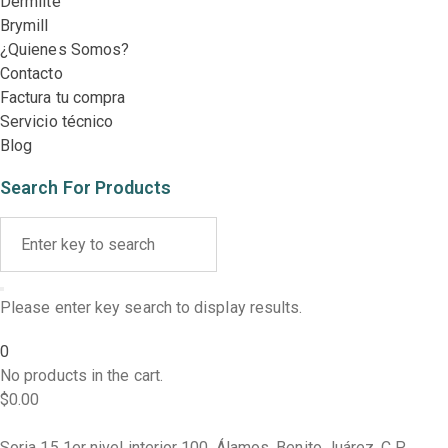
Dermlite
Brymill
¿Quienes Somos?
Contacto
Factura tu compra
Servicio técnico
Blog
Search For Products
Please enter key search to display results.
0
No products in the cart.
$
0.00
Soria 15 1er nivel interior 100, Álamos, Benito Juárez, C.P.